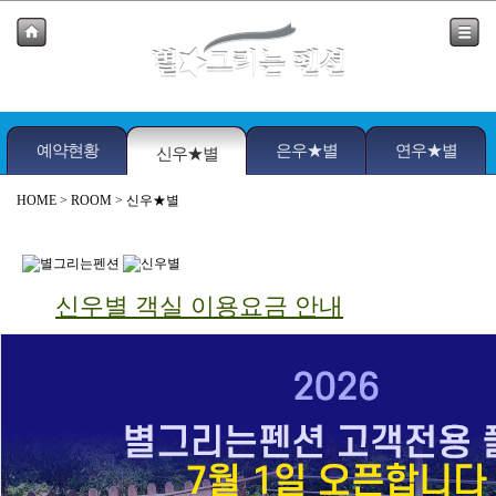
예약현황
은우★별
연우★별
신우★별
HOME
> ROOM > 신우★별
신우별 객실 이용요금 안내
인원
비수기
준성수기
성수기
객실
평형
명
기준
최대
주중
금요일
주말
주중
금요일
주말
주중
주말
신우