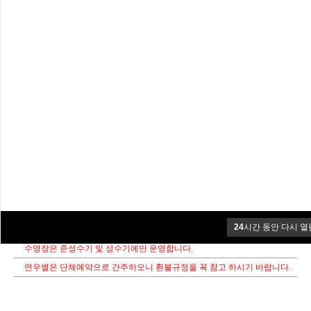
우
25평
6명
8명
27만원
30만원
35만원
30만원
40만원
40만원
37만원
40만원
별
구
거실 및 주방, 복층방, 침실 1, 화장실 1, 에어컨, 씽크대, 가스렌지, 냉장
비
고, 식탁, 드라이기, 침대, 쇼파, 조리기구, TV, 전자렌즈, 수건, 조리기구,
시
개별바베큐장
설
기준인원 초과시 1인 추가시(영, 유아포함) 2만원 추가 요금이 있습니다.
바베큐 비용은 2인 ~ 6인 30,000원, 7인 이상 40,000원, 그릴만 대여시 10,000
원 입니다.
애견동반은 예약하기전에 문의하여 주시기 바랍니다.
준성수기 : 7. 1 ~ 7. 18 / 8. 17 ~ 8. 31
24
시간 동안 다시 열
성수기 : 7. 19 ~ 8. 16
수영장은 준성수기 및 성수기에만 운영합니다.
연우별은 단체예약으로 간주하오니 환불규정을 꼭 참고 하시기 바랍니다.