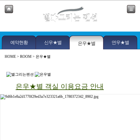
예약현황
신우★별
연우★별
은우★별
HOME
> ROOM > 은우★별
은우★별 객실 이용요금 안내
인원
비수기
준성수기
성수기
객
실
평형
명
기준
최대
주중
금요일
주말
주중
금요일
주말
주중
주말
은